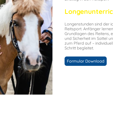
Longenunterric
Longenstunden sind der id
Reitsport. Anfänger lerne
Grundlagen des Reitens, 
und Sicherheit im Sattel 
zum Pferd auf – individuell
Schritt begleitet.
Formular Download